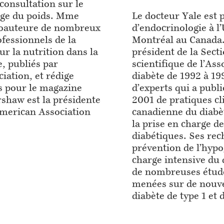
 consultation sur le
arge du poids. Mme
Le docteur Yale est 
coauteure de nombreux
d’endocrinologie à l’
ofessionnels de la
Montréal au Canada. 
ur la nutrition dans la
président de la Secti
e, publiés par
scientifique de l’As
iation, et rédige
diabète de 1992 à 19
s pour le magazine
d’experts qui a publi
shaw est la présidente
2001 de pratiques cl
American Association
canadienne du diabèt
la prise en charge d
diabétiques. Ses rec
prévention de l’hypo
charge intensive du d
de nombreuses étud
menées sur de nouv
diabète de type 1 et 