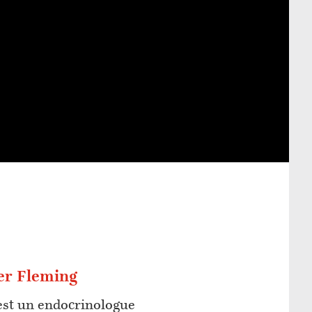
er Fleming
est un endocrinologue