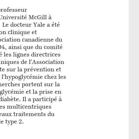
professeur
Université McGill à
Le docteur Yale a été
on clinique et
sociation canadienne du
94, ainsi que du comité
é les lignes directrices
iniques de l’Association
e sur la prévention et
e l’hypoglycémie chez les
herches portent sur la
glycémie et la prise en
iabète. Il a participé à
es multicentriques
eaux traitements du
de type 2.