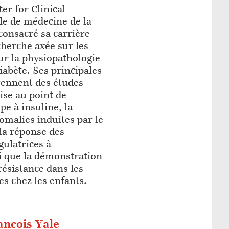
er for Clinical
ole de médecine de la
 consacré sa carrière
cherche axée sur les
sur la physiopathologie
iabète. Ses principales
ennent des études
ise au point de
e à insuline, la
omalies induites par le
 la réponse des
ulatrices à
i que la démonstration
résistance dans les
s chez les enfants.
ancois Yale