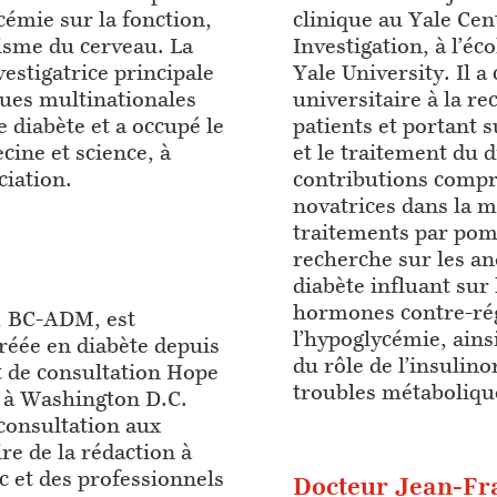
ycémie sur la fonction,
clinique au Yale Cent
lisme du cerveau. La
Investigation, à l’éc
vestigatrice principale
Yale University. Il a
ques multinationales
universitaire à la re
 diabète et a occupé le
patients et portant 
cine et science, à
et le traitement du d
ciation.
contributions compr
novatrices dans la m
traitements par pomp
recherche sur les an
diabète influant sur
hormones contre-rég
, BC-ADM, est
l’hypoglycémie, ains
gréée en diabète depuis
du rôle de l’insulino
et de consultation Hope
troubles métabolique
 à Washington D.C.
 consultation aux
ire de la rédaction à
c et des professionnels
Docteur Jean-Fr