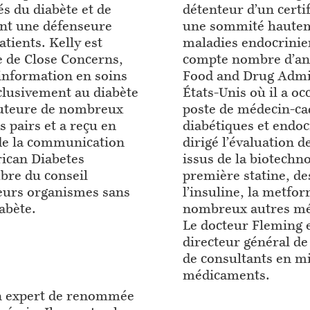
s du diabète et de
détenteur d’un certif
ment une défenseure
une sommité hautem
tients. Kelly est
maladies endocrinie
e de Close Concerns,
compte nombre d’ann
’information en soins
Food and Drug Admin
xclusivement au diabète
États-Unis où il a o
l’auteure de nombreux
poste de médecin-ca
s pairs et a reçu en
diabétiques et endocr
 de la communication
dirigé l’évaluation 
rican Diabetes
issus de la biotechno
bre du conseil
première statine, de
ieurs organismes sans
l’insuline, la metfo
iabète.
nombreux autres mé
Le docteur Fleming e
directeur général d
de consultants en mi
médicaments.
un expert de renommée