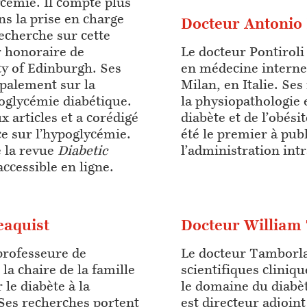
cémie. Il compte plus
ns la prise en charge
Docteur Antonio 
recherche sur cette
r honoraire de
Le docteur Pontiroli 
ity of Edinburgh. Ses
en médecine interne 
ipalement sur la
Milan, en Italie. Se
oglycémie diabétique.
la physiopathologie 
x articles et a corédigé
diabète et de l’obési
e sur l’hypoglycémie.
été le premier à publ
e la revue
Diabetic
l’administration int
ccessible en ligne.
eaquist
Docteur William
professeure de
Le docteur Tamborla
la chaire de la famille
scientifiques cliniqu
le diabète à la
le domaine du diabète
 Ses recherches portent
est directeur adjoint