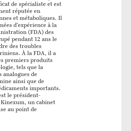
icat de spécialiste et est
ent réputée en
nnes et métaboliques. Il
ées d’expérience à la
istration (FDA) des
ccupé pendant 12 ans le
dre des troubles
iniens. À la FDA, il a
des premiers produits
logie, tels que la
s analogues de
rmine ainsi que de
dicaments importants.
st le président-
e Kinexum, un cabinet
se au point de